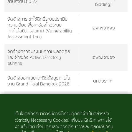
สำนักงาน ชั้น 22
bidding)
จัดจ้างการเช่าใช้สิทธิ์ระบบประเมิน
ความเสี่ยงเพื่อหาช่องโหว่ระบบ
เฉพาะเจาะจง
เทคโนโลยีสารสนเทศ (Vulnerability
Assessment Tool)
จัดจ้างตรวจประเมินความปลอดภัย
และเฝ้าระวัง Active Directory
เฉพาะเจาะจง
ธนาคาร
จัดจ้างออกแบบและติดตั้งบูธภายใน
ตกลงราคา
งาน Grand Halal Bangkok 2026
จัดจ้างพัฒนาโปรแกรมส่งรหัสบัญชี
พิเศษ
ม้า (Response Code 59)
เว็บไซต์ของธนาคารมีการใช้งานคุกกี้ที่จำเป็นอย่างยิ่ง
(Strictly Necessary Cookies) เพื่อประสิทธิภาพการใช้
‹
1
2
3
4
5
6
7
8
งานเว็บไซต์ ทั้งนี้ คุณสามารถศึกษารายละเอียดเกี่ยวกับ