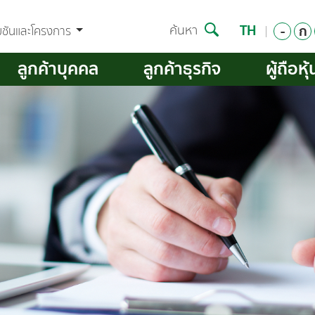
TH
-
ก
ค้นหา
มชันและโครงการ
ลูกค้าบุคคล
ลูกค้าธุรกิจ
ผู้ถือหุ้