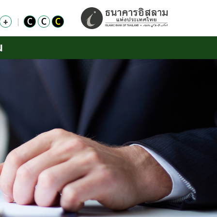
+
C
C
C
น