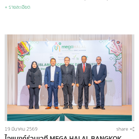
โลก” ซึ่งจัดโดยสมาคมการค้าธุรกิจไทยมุสลิม (TMTA) ร่วมกับ
+ รายละเอียด
ComAsia Limited และอุทยานวิทยาศาสตร์ภาคใต้ เพื่อส่งเสริม
ศักยภาพผู้ประกอบการไทยในการก้าวสู่ตลาดฮาลาลระดับสากล ณ
ห้อง SEA SUN อุทยานวิทยาศาสตร์ภาคใต้ มหาวิทยาลัยสงขลา
นครินทร์ อำเภอหาดใหญ่ จังหวัดสงขลา เมื่อวันที่ 30 มีนาคม 2569
ที่ผ่านมา
19 มีนาคม 2569
share
ไอแบงก์ร่วมเวที MEGA HALAL BANGKOK