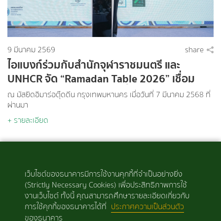
9 มีนาคม 2569
share
ไอแบงก์ร่วมกับสำนักจุฬาราชมนตรี และ
UNHCR จัด “Ramadan Table 2026” เชื่อม
พลังศรัทธาไทยช่วยเหลือผู้ลี้ภัยโลก
ณ มัสยิดอิมาร่อตุ๊ดดีน กรุงเทพมหานคร เมื่อวันที่ 7 มีนาคม 2568 ที่
ผ่านมา
+ รายละเอียด
เว็บไซต์ของธนาคารมีการใช้งานคุกกี้ที่จำเป็นอย่างยิ่ง
(Strictly Necessary Cookies) เพื่อประสิทธิภาพการใช้
‹
1
2
3
4
5
6
7
8
งานเว็บไซต์ ทั้งนี้ คุณสามารถศึกษารายละเอียดเกี่ยวกับ
การใช้คุกกี้ของธนาคารได้ที่
ประกาศความเป็นส่วนตัว
...
154
155
›
ของธนาคาร