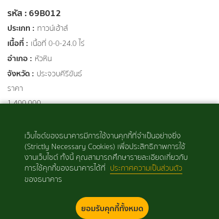
รหัส : 69B012
ประเภท :
ทาวน์เฮ้าส์
เนื้อที่ :
เนื้อที่ 0-0-24.0 ไร่
อำเภอ :
หัวหิน
จังหวัด :
ประจวบคีรีขันธ์
ราคา
1,400,000
เลือกเปรียบเทียบ
เว็บไซต์ของธนาคารมีการใช้งานคุกกี้ที่จำเป็นอย่างยิ่ง
(Strictly Necessary Cookies) เพื่อประสิทธิภาพการใช้
‹
1
2
3
4
5
6
7
8
งานเว็บไซต์ ทั้งนี้ คุณสามารถศึกษารายละเอียดเกี่ยวกับ
การใช้คุกกี้ของธนาคารได้ที่
ประกาศความเป็นส่วนตัว
...
26
27
›
ของธนาคาร
ยอมรับคุกกี้ทั้งหมด