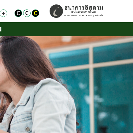
+
C
C
C
น