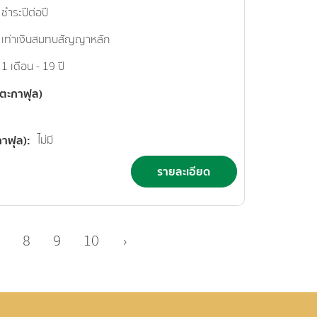
ชำระปีต่อปี
เท่าเงินสมทบสัญญาหลัก
1 เดือน - 19 ปี
นตะกาฟุล)
กาฟุล)
ไม่มี
รายละเอียด
7
8
9
10
›