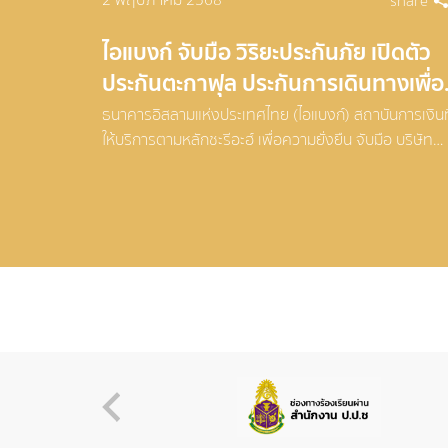
share
ไอแบงก์ จับมือ วิริยะประกันภัย เปิดตัว
ประกันตะกาฟุล ประกันการเดินทางเพื่อผ
แสวงบุญในการประกอบพิธีฮัจย์และอุม
ธนาคารอิสลามแห่งประเทศไทย (ไอแบงก์) สถาบันการเงินที
เราะห์
ให้บริการตามหลักชะรีอะฮ์ เพื่อความยั่งยืน จับมือ บริษัท
วิริยะประกันภัย จำกัด (มหาชน) ผู้นำธุรกิจประกันภัยอันดั
ร่วมแถลงข่าวเปิดตัวประกันตะกาฟุล “ตะมีน ลิลฮัจย์วัลอุม
เราะห์” ประกันการเดินทางเพื่อการแสวงบุญในการประกอ
บพิธีฮัจย์และอุมเราะห์ โดยมี ดร.ทวีลาภ ฤทธาภิรมย์
กรรมการและผู้จัดการ ธนาคารอิสลามแห่งประเทศไทย แล
พลตำรวจโท เผ่าไทย ทองธิว กรรมการและที่ปรึกษา บริษั
วิริยะประกันภัย จำกัด (มหาชน) พร้อมด้วย นายลวรณ แส
สนิท ปลัดกระทรวงการคลัง และ นายอัครุตม์ สนธยานนท์
รองปลัดกระทรวงการคลัง ด้านการบริหาร ร่วมเป็นเกียรต
ในการแถลงข่าว ณ บูธ ไอแบงก์ ภายในงาน “MOF Journ
Previous
150 ปี เส้นทางการคลังไทย” ที่จัดขึ้นโดยกระทรวงการคล
เนื่องในโอกาสฉลองครบรอบ 150 ปี กระทรวงการคลัง