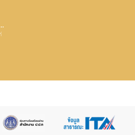
ู้
่
บ 1
ะ
ท
ง
ิ
ey
ัง