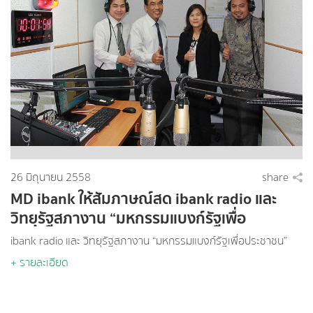
26 มิถุนายน 2558
share
MD ibank ให้สัมภาษณ์สด ibank radio และ
วิทยุรัฐสภางาน “มหกรรมแบงก์รัฐเพื่อ
ประชาชน”
ibank radio และ วิทยุรัฐสภางาน “มหกรรมแบงก์รัฐเพื่อประชาชน”
+ รายละเอียด