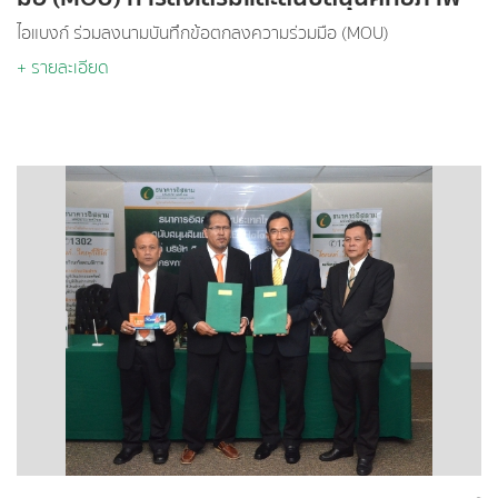
ของวิสาหกิจขนาดกลางและขนาดย่อม ปี 2558
ไอแบงก์ ร่วมลงนามบันทึกข้อตกลงความร่วมมือ (MOU)
+ รายละเอียด