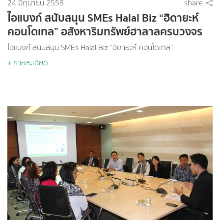
24 มิถุนายน 2558
share
ไอแบงก์ สนับสนุน SMEs Halal Biz “ฮิดายะห์
คอนโดเทล” อสังหาริมทรัพย์ฮาลาลครบวงจร
แห่งแรกบนอ่าวนาง
ไอแบงก์ สนับสนุน SMEs Halal Biz “ฮิดายะห์ คอนโดเทล”
+ รายละเอียด