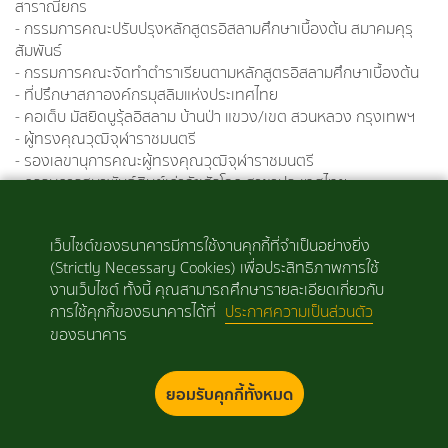
สาราณียกร
- กรรมการคณะปรับปรุงหลักสูตรอิสลามศึกษาเบื้องต้น สมาคมคุรุ
สัมพันธ์
- กรรมการคณะจัดทำตำราเรียนตามหลักสูตรอิสลามศึกษาเบื้องต้น
- ที่ปรึกษาสภาองค์กรมุสลิมแห่งประเทศไทย
- คอเต็บ มัสยิดนูรุ้ลอิสลาม บ้านป่า แขวง/เขต สวนหลวง กรุงเทพฯ
- ผู้ทรงคุณวุฒิจุฬาราชมนตรี
- รองเลขานุการคณะผู้ทรงคุณวุฒิจุฬาราชมนตรี
- กรรมการสมาพันธ์ศิษย์เก่าอัซฮัรโลก สาขาประเทศไทย
- วิทยากรรายการโทรทัศน์ (ที่นี่สำนักจุฬาฯ สลามรอมฎอน)
- วิทยากรรายการวิทยุภาคมุสลิม (เสียงจากมัจลิซฯ /ชมรมวิทยุภาค
เว็บไซต์ของธนาคารมีการใช้งานคุกกี้ที่จำเป็นอย่างยิ่ง
มุสลิม /สำนักอันยุมันอิสลาม /สมาคมกอรีแห่งประเทศไทย /สมาคม
(Strictly Necessary Cookies) เพื่อประสิทธิภาพการใช้
สื่อสารมวลชนมุสลิม /ศูนย์กลางอิสลามแห่งประเทศไทย)
งานเว็บไซต์ ทั้งนี้ คุณสามารถศึกษารายละเอียดเกี่ยวกับ
- ผู้ทรงคุณวุฒิในคณะกรรมการส่งเสริมคุณธรรมแห่งชาติ
การใช้คุกกี้ของธนาคารได้ที่
ประกาศความเป็นส่วนตัว
- วิทยากรในโครงการ ศอ.บต./กอ.รมน.
ของธนาคาร
- หนังสือ/บทความในเว็บไซต์ www.alisuasaming.com
ยอมรับคุกกี้ทั้งหมด
สงวนลิขสิทธิ์ © 2563 ธนาคารอิสลามแห่งประเทศไทย