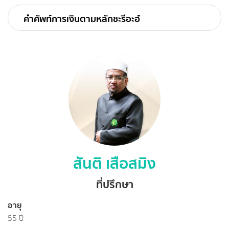
คำศัพท์การเงินตามหลักชะรีอะฮ์
สันติ เสือสมิง
ที่ปรึกษา
อายุ
55 ปี