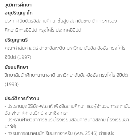
วุฒิการศึกษา
อนุปริญญาโท
ประกาศนียบัตรอิสลามศึกษาชั้นสูง สถาบันซะมาลิก กระทรวง
ศึกษาธิการอียิปต์ กรุงไคโร ประเทศอียิปต์
ปริญญาตรี
คณะศาสนศาสตร์ สาขาอัลหะดีษ มหาวิทยาลัยอัล-อัซฮัร กรุงไคโร
อียิปต์ (1997)
มัธยมศึกษา
วิทยาลัยนักศึกษานานาชาติ มหาวิทยาลัยอัล-อัซฮัร กรุงไคโร อียิปต์
(1993)
ประวัติการทำงาน
- ประธานมูลนิธิอัล-ฟะลาห์ เพื่ออิสลามศึกษา และผู้อำนวยการสถาบัน
อัล-ฟะลาห์ศาสนวิทย์ จ.ฉะเชิงเทรา
- ประธานฝ่ายวิชาการชมรมโรงเรียนสอนศาสนาอิสลาม (โรงเรียนซา
นาวีย์)
- กรรมการสมาคมนักเรียนเก่าอาหรับ (พ.ศ. 2546) ตำแหน่ง