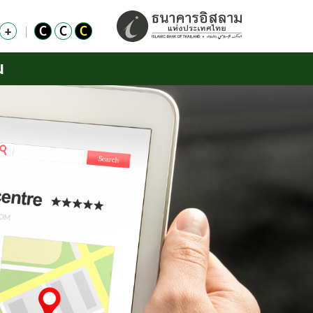
+
C
C
C
น