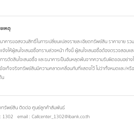
ยเหตุ
นาคารขอสงวนสิทธิ์ในการเปลี่ยนแปลงรายละเอียดทรัพย์สิน ราคาขาย รวมถึง
แจ้งให้ผู้สนใจเสนอซื้อทราบล่วงหน้า ทั้งนี้ ผู้สนใจเสนอซื้อต้องตรวจสอบ
นการตัดสินใจเสนอซื้อ และธนาคารเป็นอันหลุดพ้นจากความรับผิดชอบอย่างใด
ข้อเท็จจริงทรัพย์สินมีความคลาดเคลื่อนกับที่แสดงไว้ ไม่ว่าทั้งหมดและ/
ต้น
ทรัพย์สิน ติดต่อ ศูนย์ลูกค้าสัมพันธ์
:
1302
email :
Callcenter_1302@ibank.co.th