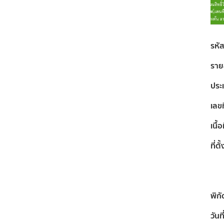
รหั
ราย
ประ
เลขท
เนื้อท
ที่ตั้
พิกั
วันท