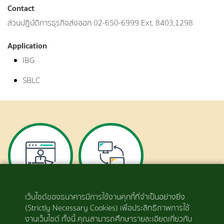
Contact
ส่วนปฏิบัติการธุรกิจส่งออก 02-650-6999 Ext. 8403,1298
Application
IBG
SBLC
เว็บไซต์ของธนาคารมีการใช้งานคุกกี้ที่จำเป็นอย่างยิ่ง
สมัครใช้บริการ
ดาวน์โหลดไฟล์
(Strictly Necessary Cookies) เพื่อประสิทธิภาพการใช้
แบบฟอร์มการใช้
งานเว็บไซต์ ทั้งนี้ คุณสามารถศึกษารายละเอียดเกี่ยวกับ