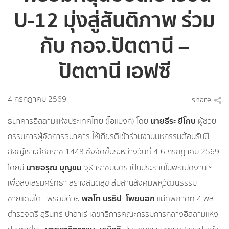
U-12 มุ่งสู่สันติภาพ ร่วม
กับ กอจ.ปัตตานี –
ปัตตานี เอฟซี
4 กรกฎาคม 2569
share
นายธีระ ยีโกบ
ธนาคารอิสลามแห่งประเทศไทย (ไอแบงก์) โดย
ผู้ช่วย
กรรมการผู้จัดการธนาคาร ให้เกียรติเข้าร่วมงานมหกรรมต้อนรับปี
ฮิจญ์เราะฮ์ศักราช 1448 ซึ่งจัดขึ้นระหว่างวันที่ 4-6 กรกฎาคม 2569
นายอรุณ บุญชม
โดยมี
จุฬาราชมนตรี เป็นประธานในพิธีเปิดงาน ฯ
เพื่อส่งเสริมศรัทธา สร้างสันติสุข สืบสานสังคมพหุวัฒนธรรม
พลโท นรธิป โพยนอก
ชายแดนใต้ พร้อมด้วย
แม่ทัพภาคที่ 4 พล
ตำรวจตรี สุรินทร์ ปาลาเร่ เลขาธิการคณะกรรมการกลางอิสลามแห่ง