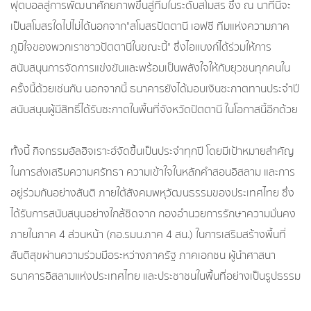
ฟุตบอลสู่การพัฒนาศักยภาพขึ้นสู่ทีมในระดับสโมสร ซึ่ง ณ นาทีนี้จะ
เป็นสโมสรใดไปไม่ได้นอกจาก"สโมสรปัตตานี เอฟซี ทีมแห่งความภาค
ภูมิใจของพวกเราชาวปัตตานีในขณะนี้" ซึ่งไอแบงก์ได้ร่วมให้การ
สนับสนุนการจัดการแข่งขันและพร้อมเป็นพลังใจให้กับยุวชนทุกคนใน
ครั้งนี้ด้วยเช่นกัน นอกจากนี้ ธนาคารยังได้มอบเงินซะกาตทานประจำปี
สนับสนุนผู้มีสิทธิ์ได้รับซะกาตในพื้นที่จังหวัดปัตตานี ในโอกาสนี้อีกด้วย
ทั้งนี้ กิจกรรมอัลฮิจเราะฮ์จัดขึ้นเป็นประจำทุกปี โดยมีเป้าหมายสำคัญ
ในการส่งเสริมความศรัทธา ความเข้าใจในหลักคำสอนอิสลาม และการ
อยู่ร่วมกันอย่างสันติ ภายใต้สังคมพหุวัฒนธรรมของประเทศไทย ซึ่ง
ได้รับการสนับสนุนอย่างใกล้ชิดจาก กองอำนวยการรักษาความมั่นคง
ภายในภาค 4 ส่วนหน้า (กอ.รมน.ภาค 4 สน.) ในการเสริมสร้างพื้นที่
สันติสุขผ่านความร่วมมือระหว่างภาครัฐ ภาคเอกชน ผู้นำศาสนา
ธนาคารอิสลามแห่งประเทศไทย และประชาชนในพื้นที่อย่างเป็นรูปธรรม