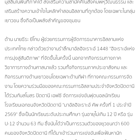
มุสลิมในพื้นที่ภาคใต้ ส่งเสริมความสามัคคีในสังคมพหุวัฒนธรรม และ
เสริมสร้างความเข้าใจในหลักคำสอนอิสลามที่ถูกต้อง โดยเฉพาะในกลุ่ม
เยาวชน ซึ่งถือเป็นพลังสำคัญของชุมชน
ด้าน นายธีระ ยีโกบ ผู้ช่วยกรรมการผู้จัดการธนาคารอิสลามแห่ง
ประเทศไทย กล่าวด้วยว่างานรำลึกมาอัลฮิจเราะฮ์ 1448 "ฮิจเราะฮ์แห่ง
การมุ่งสู่สันติภาพ" ที่จัดขึ้นในครั้งนี้ นอกจากกิจกรรมทางภาค
วิชาการทางด้านศาสนาแล้ว รวมทั้งกิจกรรมภาคประชาสังคม และ
กิจกรรมทางด้านเยาวชนโดยเฉพาะด้านกีฬา ที่ทางคณะกรรมการจัด
งาน โดยความร่วมมือของคณะกรรมการอิสลามประจำจังหวัดปัตตานี
ได้ร่วมกับสโมสร ปัตตานี เอฟซี จัดการแข่งขันฟุตบอลนักเรียน
โรงเรียนเอกชนจังหวัดปัตตานี "มาอัลฮิจเราะฮ์ คัพ ครั้งที่ 1 ประจำปี
2569" ซึ่งเป็นนักเรียนระดับประถมศึกษา รุ่นอายุไม่เกิน 12 ปี หรือ รุ่น
U-12 จำนวน 63 ทีม ซึ่งนับได้ว่าเป็นการรวมตัวของยุวชนกว่า 600
คนของจังหวัดปัตตานี ที่ได้มาเข้าร่วมการแข่งขันเพื่อเฟ้นหานัก