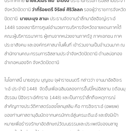
นายแวดือราแม มะมิงจิ
ประเทศไทย
ประธานกรรมการอิสลามประจำ
ว่าที่ร้อยตรี จิรัสย์ ศิริวัลลภ
จังหวัดปัตตานี
รองผู้ว่าราชการจังหวัด
นายมะมุง สามะ
ปัตตานี
ประธานจัดงานรำลึกมาอัลฮิจญ์เราะฮ์
1448 รองเลขาธิการศูนย์อำนวยการบริหารจังหวัดชายแดนภาคใต้
คณะผู้บริหารธนาคาร ผู้แทนจากหน่วยงานภาครัฐ ภาคเอกชน ภาค
ประชาสังคม และองค์กรศาสนาในพื้นที่ เข้าร่วมงานเป็นจำนวนมาก ณ
สำนักงานคณะกรรมการอิสลามประจำจังหวัดปัตตานี ตำบลบ่อทอง
อำเภอหนองจิก จังหวัดปัตตานี
ในโอกาสนี้ นายอรุณ บุญชม จุฬาราชมนตรี กล่าวว่า งานมาอัลฮิจเร
าะฮ์ ประจำปี 1448 จัดขึ้นเพื่อเฉลิมฉลองการขึ้นปีใหม่อิสลาม (เดือนมุ
ฮัรรอม ปีฮิจเราะฮ์ศักราช 1448) และเป็นการรำลึกถึงเหตุการณ์
สำคัญทางประวัติศาสตร์ของโลกมุสลิม คือ การฮิจเราะฮ์ (อพยพ)
ของท่านศาสดามุฮัมมัดจากนครมักกะฮ์สู่นครมะดีนะฮ์ และยังมีเป้า
หมายเพื่อธำรงรักษาอัตลักษณ์วัฒนธรรมและประเพณีของมลายู