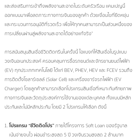
และส่งเสริมการเข้าถึงพลังงานสะอาดในระดับครัวเรือน แคมเปญนี้
ออกแบบมาเพื่อลดภาระทางการเงินของลูกค้า ด้วยเงื่อนไขที่ยืดหยุ่น
และกระบวนการอนุมัติที่รวดเร็ว เพื่อให้ทุกคนสามารถเป็นส่วนหนึ่งของ
การเปลี่ยนผ่านสู่พลังงานสะอาดได้อย่างแท้จริง”
การสนับสนุนสินเชื่อชีวิตติดกรีนในครั้งนี้
ไอแบงก์ให้สินเชื่อในรูปแบบ
วงเงินอเนกประสงค์ ครอบคลุมการซื้อรถยนต์และจักรยานยนต์ไฟฟ้า
(EV) ทุกประเภทเทคโนโลยี ได้แก่ BEV, PHEV, HEV และ FCEV รวมถึง
การติดตั้งโซลาร์เซลล์ (Solar Cell) และเครื่องชาร์จรถไฟฟ้า (EV
Charger) โดยลูกค้าสามารถเลือกโปรแกรมสินเชื่อที่เหมาะกับศักยภาพ
ทางการเงินและวัตถุประสงค์การใช้งานของแต่ละบุคคล ทั้งแบบมีหลัก
ประกันและไม่มีหลักประกัน
โดยมี 2 โปรแกรมให้เลือก ดังนี้
โปรแกรม “ชีวิตติดโปร”
ภายใต้โครงการ Soft Loan ของรัฐบาล
เน้นจ่ายจบไว ผ่อนชำระสูงสุด 5 ปี วงเงินรวมสูงสุด 2 ล้านบาท