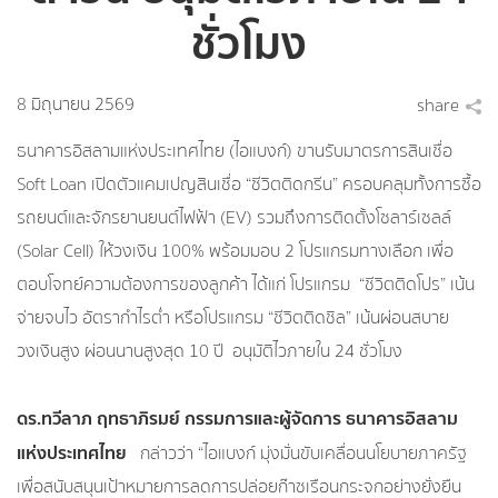
ชั่วโมง
8 มิถุนายน 2569
share
ธนาคารอิสลามแห่งประเทศไทย (ไอแบงก์) ขานรับมาตรการสินเชื่อ
Soft Loan เปิดตัวแคมเปญสินเชื่อ “ชีวิตติดกรีน” ครอบคลุมทั้งการซื้อ
รถยนต์และจักรยานยนต์ไฟฟ้า (EV) รวมถึงการติดตั้งโซลาร์เซลล์
(Solar Cell) ให้วงเงิน 100% พร้อมมอบ 2 โปรแกรมทางเลือก เพื่อ
ตอบโจทย์ความต้องการของลูกค้า ได้แก่ โปรแกรม “ชีวิตติดโปร” เน้น
จ่ายจบไว อัตรากำไรต่ำ หรือโปรแกรม “ชีวิตติดชิล” เน้นผ่อนสบาย
วงเงินสูง ผ่อนนานสูงสุด 10 ปี อนุมัติไวภายใน 24 ชั่วโมง
ดร.ทวีลาภ ฤทธาภิรมย์ กรรมการและผู้จัดการ ธนาคารอิสลาม
แห่งประเทศไทย
กล่าวว่า “ไอแบงก์ มุ่งมั่นขับเคลื่อนนโยบายภาครัฐ
เพื่อสนับสนุนเป้าหมายการลดการปล่อยก๊าซเรือนกระจกอย่างยั่งยืน