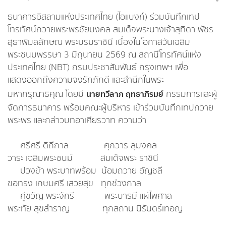
ธนาคารอิสลามแห่งประเทศไทย (ไอแบงก์) ร่วมบันทึกเทป
โทรทัศน์ถวายพระพรชัยมงคล สมเด็จพระนางเจ้าสุทิดา พัชร
สุธาพิมลลักษณ พระบรมราชินี เนื่องในโอกาสวันเฉลิม
พระชนมพรรษา 3 มิถุนายน 2569 ณ สถานีโทรทัศน์แห่ง
ประเทศไทย (NBT) กรมประชาสัมพันธ์ กรุงเทพฯ เพื่อ
แสดงออกถึงความจงรักภักดี และสำนึกในพระ
มหากรุณาธิคุณ โดยมี
นายทวีลาภ ฤทธาภิรมย์
กรรมการและผู้
จัดการธนาคาร พร้อมคณะผู้บริหาร เข้าร่วมบันทึกเทปถวาย
พระพร และกล่าวบทอาเศียรวาท ความว่า
ศรีศรี ดิถีกาล ศุภวาร ลุมงคล
วาระ เฉลิมพระชนม์ สมเด็จพระ ราชินี
ปวงข้า พระบาทพร้อม น้อมถวาย อัญชลี
ขอทรง เกษมศรี เสวยสุข ทุกช่วงกาล
คู่ขวัญ พระจักรี พระบารมี แผ่ไพศาล
พระทัย สุขสำราญ ทุกสถาน นิรันดร์เทอญ