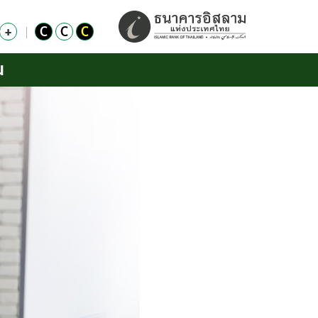
+
C
C
C
น