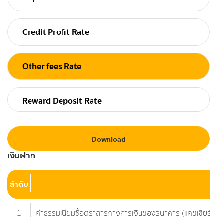
Credit Profit Rate
Other fees Rate
Reward Deposit Rate
Download
เงินฝาก
ลำดับ
1
ค่าธรรมเนียมซื้อตราสารทางการเงินของธนาคาร (แคชเชียร์เช