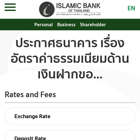
EN
Personal
Business
Shareholder
ประกาศธนาคาร เรื่อง
อัตราค่าธรรมเนียมด้าน
เงินฝากขอ...
Rates and Fees
Exchange Rate
Deposit Rate